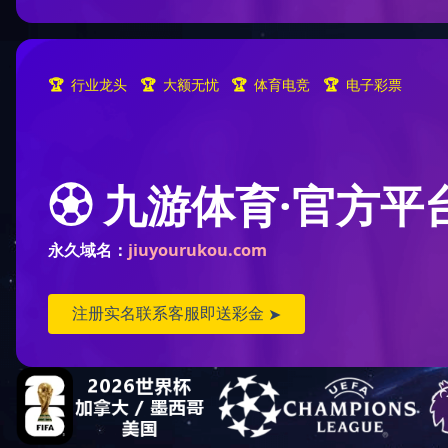
Copyrig
主办单
陇ICP备1
乐鱼网页版·官方站网站
|
米兰体育在线网站_米兰体育(中国)
|
英
网站
|
九游官网
|
ky体育(中国)官方网站
|