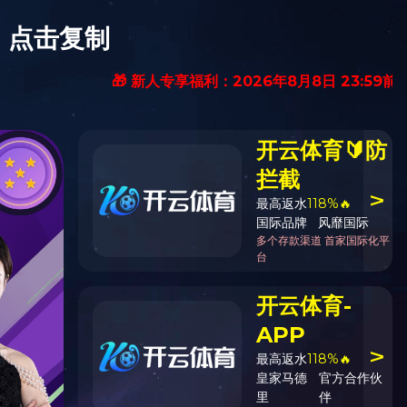
业务板块
企业文化